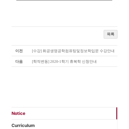
목록
이전
[수강] 화공생명공학컴퓨팅및정보학입문 수강안내
다음
[학적변동] 2020-1학기 휴복학 신청안내
Notice
Curriculum