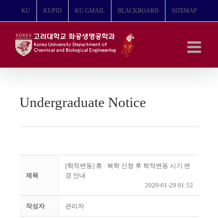
콘
KU
KUPID
KU GMAIL
BLACKBOARD
SITEMAP
텐
츠
로
건
너
뛰
기
Undergraduate Notice
[학적변동] 휴 · 복학 신청 후 학적변동 시기 변
제목
경 안내
2020-01-29 01:52
작성자
관리자