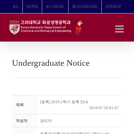
콘
KU
KUPID
KU GMAIL
BLACKBOARD
SITEMAP
텐
츠
로
건
너
뛰
기
Undergraduate Notice
[등록] 2019-2학기 등록 안내
제목
2019-07-29 01:07
작성자
관리자
등록금 반환 안내(2019학년도 2학기).pdf