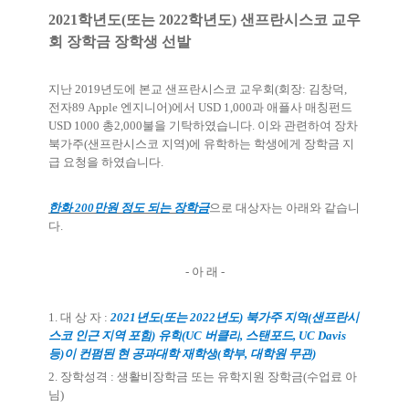
2021
학년도
(
또는
2022
학년도
)
샌프란시스코 교우
회 장학금 장학생 선발
지난
2019
년도에 본교 샌프란시스코 교우회
(
회장
:
김창덕
,
전자
89 Apple
엔지니어
)
에서
USD 1,000
과 애플사 매칭펀드
USD 1000
총
2,000
불을 기탁하였습니다
.
이와 관련하여 장차
북가주
(
샌프란시스코 지역
)
에 유학하는 학생에게 장학금 지
급 요청을 하였습니다
.
한화
200
만원 정도 되는 장학
금
으로 대상자는 아래와 같습니
다
.
-
아 래
-
1.
대 상 자
:
2021
년도
(
또는
2022
년도
)
북가주 지역
(
샌프란시
스코 인근 지역 포함
)
유학
(UC
버클리
,
스탠포드
, UC Davis
등
)
이 컨펌된 현 공과대학 재학생
(
학부
,
대학원 무관
)
2.
장학성격
:
생활비장학금 또는 유학지원 장학금
(
수업료 아
님
)