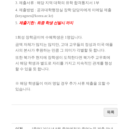
3.
제출서류
:
해당 지역 대학의 유학 합격통지서
1
부
4.
제출방법
:
공과대학행정실 장학 담당자에게 이메일 제출
(knyagnes@korea.ac.kr)
5.
제출기한
:
최종 학생 선발시 까지
1
회성 장학금이며 수혜학생은
1
명입니다
.
금액 자체가 많지는 않지만
,
고대 교우들의 정성과 미국 애플
사의 본사가 후원하는 만큼 그 의미가 각별할 듯 합니다
.
또한 북가주 현지에 장학생이 도착한다면 북가주 교우회에
서 해당 학생과 별도로 자리를 가지고 지속적인 관계를 형성
할 수 있을 듯 합니다
.
※
해당 학생들이 여러 명일 경우 추가 서류 제출을 요할 수
있습니다
.
목록
이전
[졸업] 2021년 8월 졸업예정자 졸업논문 제출 안내