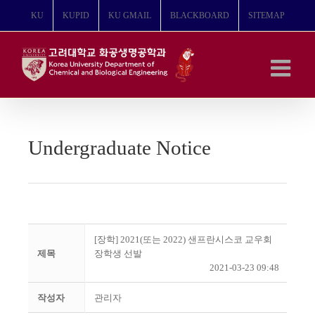
콘
KU
KUPID
KU GMAIL
BLACKBOARD
SITEMAP
텐
츠
로
건
너
뛰
기
Undergraduate Notice
[장학] 2021(또는 2022) 샌프란시스코 교우회
제목
장학생 선발
2021-03-23 09:48
작성자
관리자