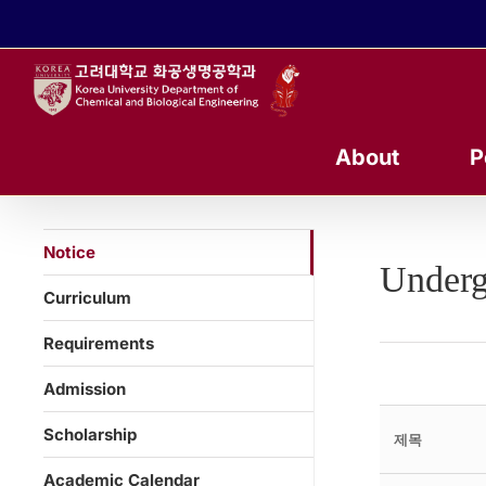
콘
텐
츠
로
건
너
About
P
뛰
기
Notice
Underg
Curriculum
Requirements
Admission
Scholarship
제목
Academic Calendar