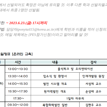
에서 선발되어도 확정은 아님에 유의할 것
.
이후 다른 학과 선발자들
대에서 최종
2
명만 선발됨
.
기한
:
~ 2023.6.23.(금
) 17시
까지
방법
:
담당자
(ponytail15@korea.ac.kr)
에게 학번과 이름을 적어 신청의
 것
.
메일 제목에는
[PES
참가신청
]
이라고 말머리를 달 것
!