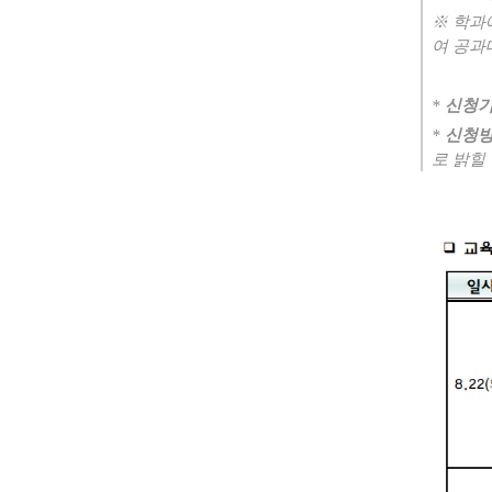
※
학과
여 공과
*
신청
*
신청
로 밝힐