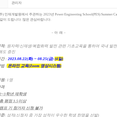
관리자
주) 인재개발원에서 주관하는
2023
년
Power Engineering School(PES) Summer C
같이 드립니다. 많은 관심바랍니다.
- 아 래 -
목적
:
원자력
/
신재생
/복합
화력 발전 관련 기초교육을 통하여 국내 발
해도 증진
기간
:
2023.08.22(
화
) ~ 08.25(
금
)
(4
일
)
방법
:
온라인 교육
(Zoom
영상시스템
)
인원
: 1
명
자격
2~3
학년 재학생
총 평점
3.5
이상
캠프 기 참가자 신청 불가
기준
:
성적
(
신청자 중 가장 성적이 우수한 학생 한명을 선발
)