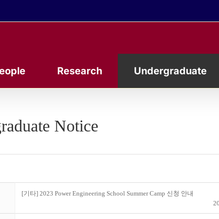
eople
Research
Undergraduate
raduate Notice
[기타] 2023 Power Engineering School Summer Camp 신청 안내
20