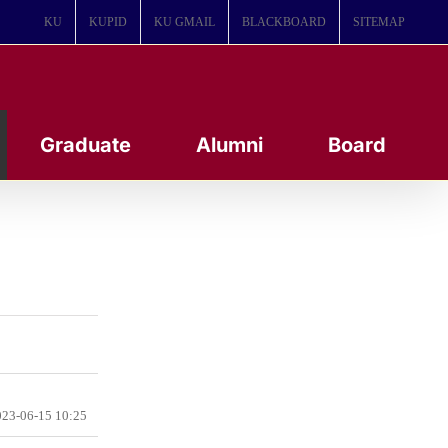
KU
KUPID
KU GMAIL
BLACKBOARD
SITEMAP
Graduate
Alumni
Board
23-06-15 10:25