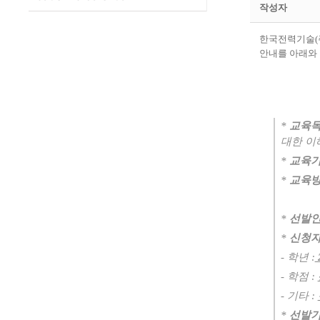
작성자
한국전력기술(
안내를 아래와 
*
교육
대한 이
*
교육
*
교육
*
선발
*
신청
-
학년
:
-
학점
:
-
기타
:
*
선발