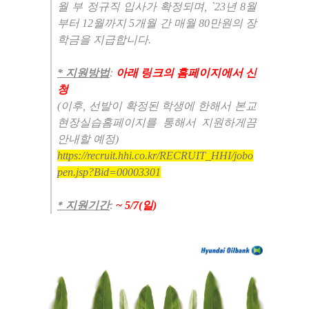
월 부 정규직 입사가 확정되며,
`23년 8월
부터 12월까지 5개월 간 매월 80만원의 장
학금을 지급합니다.
* 지원방법
:
아래 링크의 홈페이지에서 신
청
(이후, 선발이 확정된 학생에 한해서 본교
현장실습홈페이지를 통해서 지원하게끔
안내할 예정)
https://recruit.hhi.co.kr/RECRUIT_HHI/jobo
pen.jsp?Bid=00003301
*
지원기간
:
~ 5/7(일
)