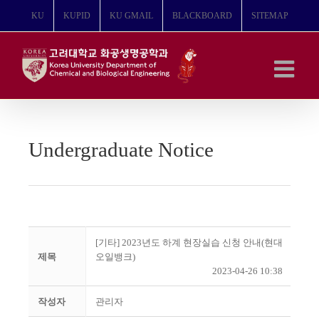
콘
KU
KUPID
KU GMAIL
BLACKBOARD
SITEMAP
텐
츠
로
건
너
뛰
기
Undergraduate Notice
[기타] 2023년도 하계 현장실습 신청 안내(현대
제목
오일뱅크)
2023-04-26 10:38
작성자
관리자