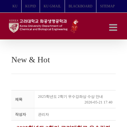
콘
KU
KUPID
KU GMAIL
BLACKBOARD
SITEMAP
텐
츠
로
건
너
뛰
기
New & Hot
2025학년도 2학기 우수강좌상 수상 안내
제목
2026-05-21 17:40
작성자
관리자