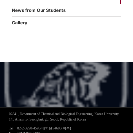
News from Our Students
Gallery
02841, Department of Chemical and Biological Engineering, Korea University
145 Anam-ro, Seongbuk-gu, Seoul, Republic of Korea
Tel
: +82-2-3290-4593(대학원)/4600(학부)