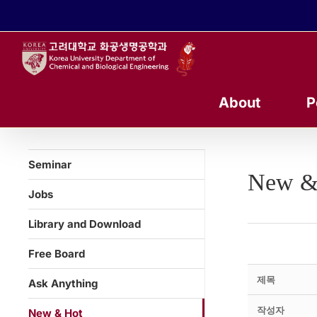
콘
텐
츠
로
건
너
About
P
뛰
기
Seminar
New &
Jobs
Library and Download
Free Board
제목
Ask Anything
작성자
New & Hot