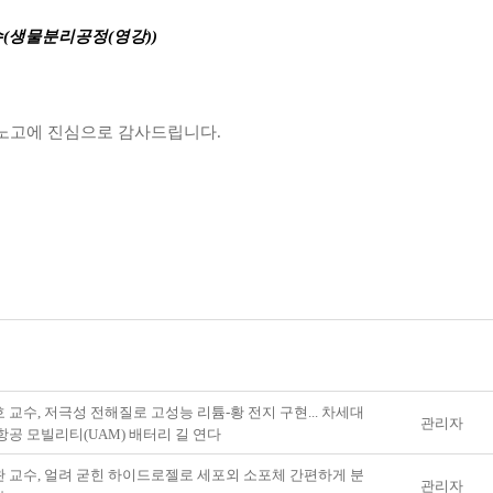
수(생물분리공정(영강))
노고에 진심으로 감사드립니다.
 교수, 저극성 전해질로 고성능 리튬-황 전지 구현... 차세대
관리자
항공 모빌리티(UAM) 배터리 길 연다
 교수, 얼려 굳힌 하이드로젤로 세포외 소포체 간편하게 분
관리자