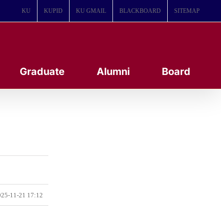
KU
KUPID
KU GMAIL
BLACKBOARD
SITEMAP
Graduate
Alumni
Board
25-11-21 17:12