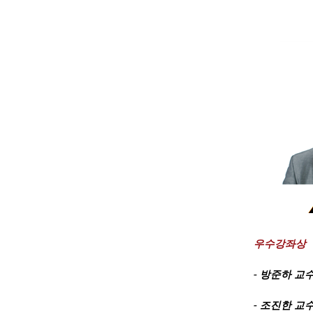
우수강좌상
- 방준하 교
- 조진한 교