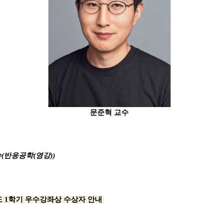
문준혁 교수
수(반응공학(영강))
년도 1학기 우수강좌상 수상자 안내