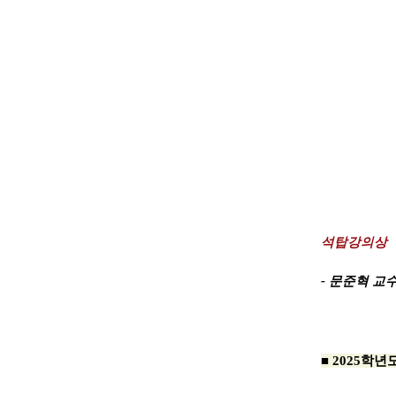
석탑강의상
- 문준혁 교
■ 2025학