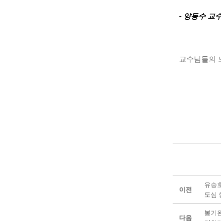
- 양동수 교
교수님들의 
유승호
이전
도심 
봉기완
다음