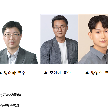
수(고분자물성)
수(공학수학I)