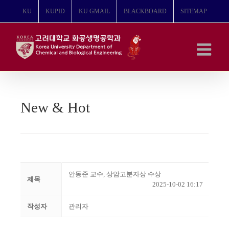
콘
KU
KUPID
KU GMAIL
BLACKBOARD
SITEMAP
텐
츠
로
건
너
뛰
기
New & Hot
안동준 교수, 상암고분자상 수상
제목
2025-10-02 16:17
작성자
관리자