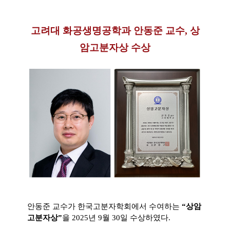
고려대 화공생명공학과 안동준 교수, 상
암고분자상 수상
안동준 교수가 한국고분자학회에서 수여하는
“
상암
고분자상
”
을
2025
년
9
월
30
일 수상하였다
.