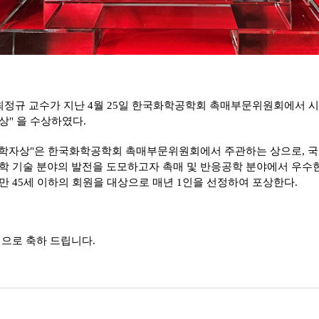
최정규
교수가
지난
4월
25일
한국화학공학회
촉매부문위원회에서
시
상"
을
수상하였다.
학자상"은
한국화학공학회
촉매부문위원회에서
주관하는
상으로,
국
학
기술 분야의
발전을
도모하고자
촉매
및
반응공학
분야에서
우수
만
45세
이하의
회원을
대상으로
매년
1인을
선정하여
포상한다.
으로 축하 드립니다.