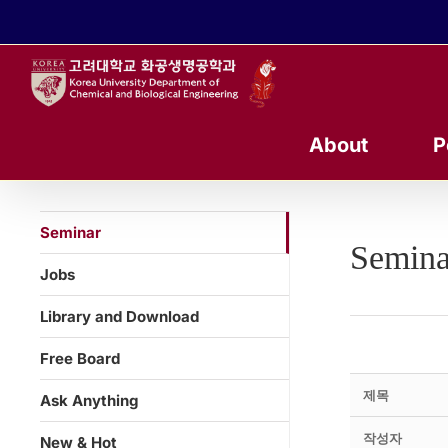
콘
텐
츠
로
건
너
About
P
뛰
기
Seminar
Semina
Jobs
Library and Download
Free Board
제목
Ask Anything
작성자
New & Hot