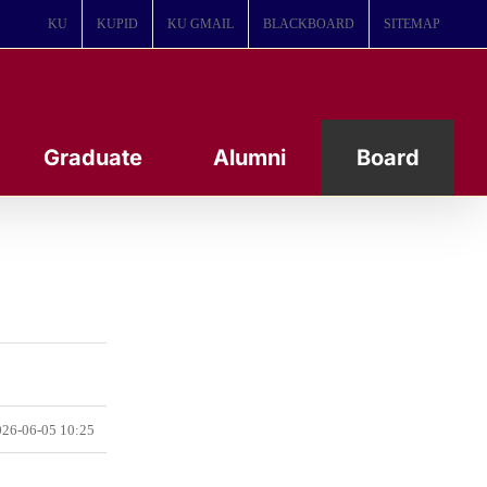
KU
KUPID
KU GMAIL
BLACKBOARD
SITEMAP
Graduate
Alumni
Board
26-06-05 10:25