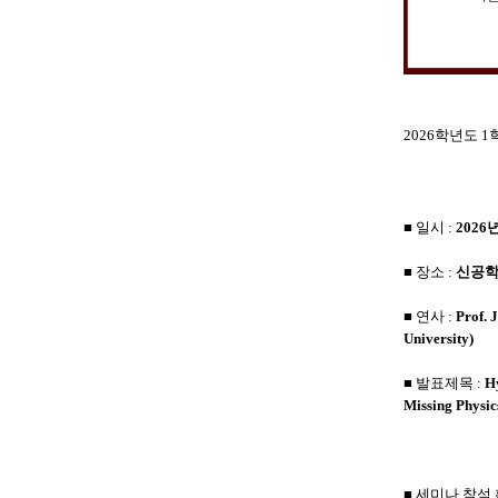
2026학년도 
■ 일시 :
2026
■ 장소 :
신공학
■ 연사 :
Prof.
J
University
)
■ 발표제목
:
Hy
Missing Physic
■ 세미나 참석