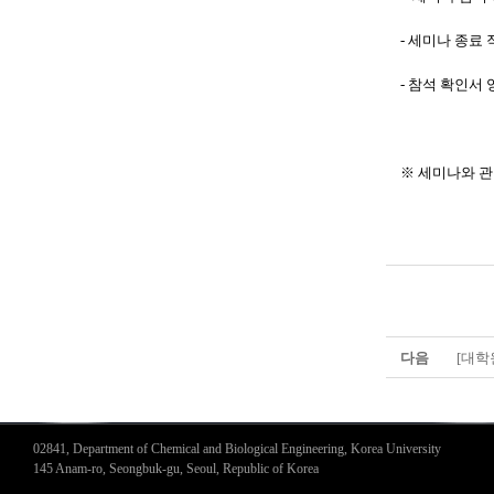
- 세미나 종료
- 참석 확인서
※ 세미나와 관련
다음
[대학
02841, Department of Chemical and Biological Engineering, Korea University
145 Anam-ro, Seongbuk-gu, Seoul, Republic of Korea