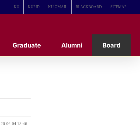
KU
KUPID
KU GMAIL
BLACKBOARD
SITEMAP
Graduate
Alumni
Board
26-06-04 18:46