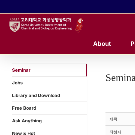
콘
텐
츠
로
건
너
About
P
뛰
기
Seminar
Semina
Jobs
Library and Download
Free Board
제목
Ask Anything
작성자
New & Hot