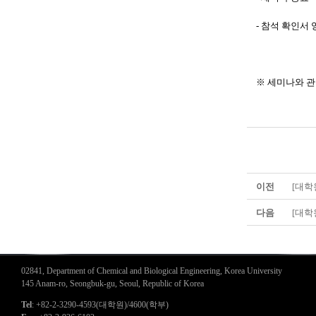
- 참석 확인서
※ 세미나와 관련
이전
[대학
다음
[대학
02841, Department of Chemical and Biological Engineering, Korea University
145 Anam-ro, Seongbuk-gu, Seoul, Republic of Korea
Tel
: +82-2-3290-4593(대학원)/4600(학부)