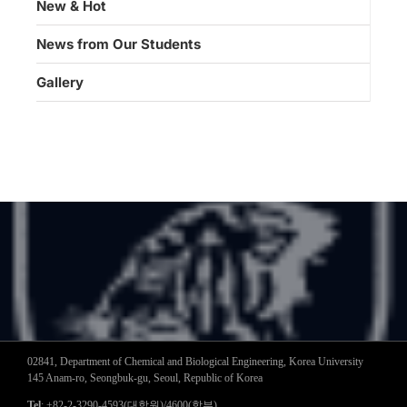
New & Hot
News from Our Students
Gallery
02841, Department of Chemical and Biological Engineering, Korea University
145 Anam-ro, Seongbuk-gu, Seoul, Republic of Korea
Tel
: +82-2-3290-4593(대학원)/4600(학부)