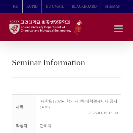
콘
KU
KUPID
KU GMAIL
BLACKBOARD
SITEMAP
텐
츠
로
건
너
뛰
기
Seminar Information
[대학원] 2026-1학기 제3차 대학원세미나 공지
제목
(3/26)
2026-03-19 15:09
작성자
관리자