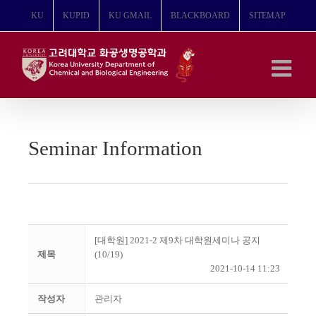
콘
KU
KUPID
KU GMAIL
BLACKBOARD
SITEMAP
텐
츠
로
건
너
뛰
기
Seminar Information
[대학원] 2021-2 제9차 대학원세미나 공지
제목
(10/19)
2021-10-14 11:23
작성자
관리자