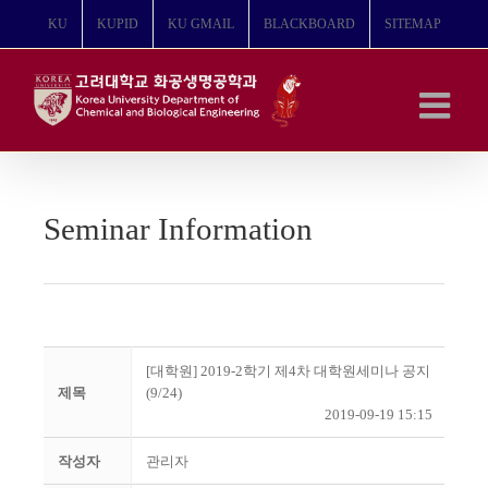
콘
KU
KUPID
KU GMAIL
BLACKBOARD
SITEMAP
텐
츠
로
건
너
뛰
기
Seminar Information
[대학원] 2019-2학기 제4차 대학원세미나 공지
제목
(9/24)
2019-09-19 15:15
작성자
관리자