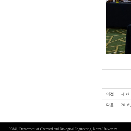
이전
제3회
다음
201
02841, Department of Chemical and Biological Engineering, Korea University