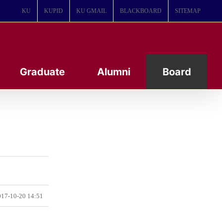
KU
KUPID
KU GMAIL
BLACKBOARD
SITEMAP
Graduate
Alumni
Board
17-10-20 14:51