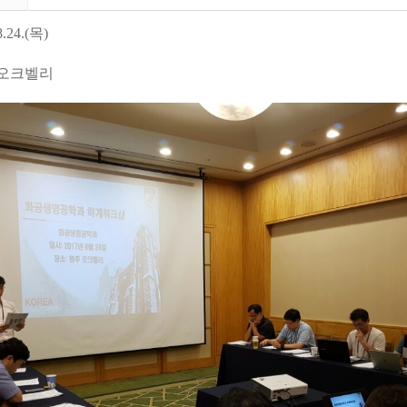
8.24.(
목
)
 오크벨리