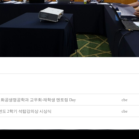
 화공생명공학과 교우회-재학생 멘토링 Day
cbe
6년도 2학기 석탑강의상 시상식
cbe