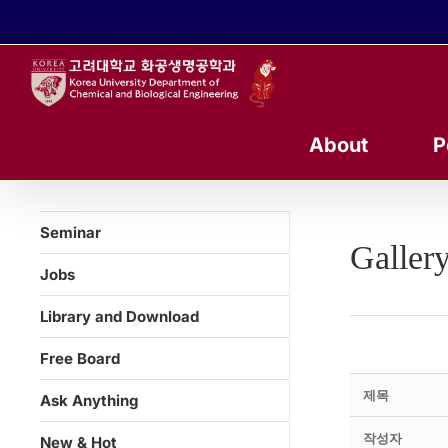
콘
텐
츠
로
건
너
About
P
뛰
기
Seminar
Galler
Jobs
Library and Download
Free Board
제목
Ask Anything
작성자
New & Hot