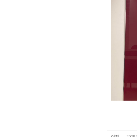
이전
202