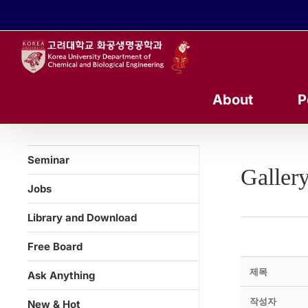
콘
텐
츠
로
건
너
About
P
뛰
기
Seminar
Galler
Jobs
Library and Download
Free Board
제목
Ask Anything
작성자
New & Hot