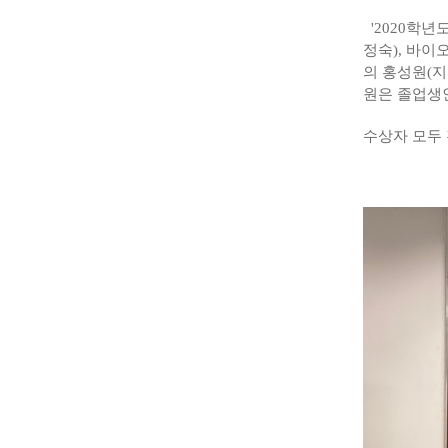
'2020학년
정숙), 바
의 홍성원(지
원은 졸업생인
수상자 모두