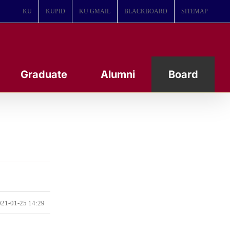
KU
KUPID
KU GMAIL
BLACKBOARD
SITEMAP
Graduate
Alumni
Board
21-01-25 14:29