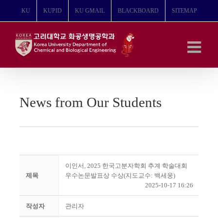
콘
KU
KUPID
KU GMAIL
BLACKBOARD
SITEMAP
텐
츠
로
건
너
뛰
기
News from Our Students
이인서, 2025 한국고분자학회 추계 학술대회
제목
우수논문발표상 수상(지도교수: 백세웅)
2025-10-17 16:26
작성자
관리자