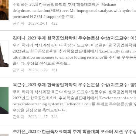
주최하는 2023 한국공업화학회 추계 학술대회에서 'Methane
dehydroaromatization(MDA) over Mo-impregnated catalysts with hydroth
pretreated H-ZSM-5 supports'를 주제..
관리자
2023-12-01
422
김미나_2023 추계 한국공업화학회 우수논문상 수상(지도교수: 이
우리 학과의 석사과정 김미나 학생(지도교수: 이정현)이 한국공업화학
2023년도 한국공업화학회 추계학술발표대회에서 'Eco-friendly in situ modif
ultrafiltration membranes to enhance fouling resistance'를 주제
습니다. 수상을 진심으로 축하드..
관리자
2023-11-29
361
육근수_2023 추계 한국공업화학회 우수논문상 수상(지도교수: 양
우리 학과의 석사과정 육근수 학생(지도교수: 양동수)이 한국공업화학
2023년도 한국공업화학회 추계학술발표대회에서 'Development of a color
octaketide-screening system in Escherichia coli'를 주제로 우수
수상을 진심으로 축하드립니다.
관리자
2023-11-27
388