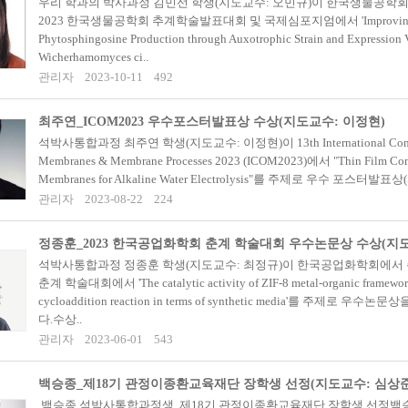
우리 학과의 박사과정 김민선 학생(지도교수: 오민규)이 한국생물공학
2023 한국생물공학회 추계학술발표대회 및 국제심포지엄에서 'Improving Te
Phytosphingosine Production through Auxotrophic Strain and Expression V
Wicherhamomyces ci..
관리자
2023-10-11
492
최주연_ICOM2023 우수포스터발표상 수상(지도교수: 이정현)
석박사통합과정 최주연 학생(지도교수: 이정현)이 13th International Congr
Membranes & Membrane Processes 2023 (ICOM2023)에서 "Thin Film Com
Membranes for Alkaline Water Electrolysis"를 주제로 우수 포스터발표상(Stu
관리자
2023-08-22
224
정종훈_2023 한국공업화학회 춘계 학술대회 우수논문상 수상(지도
석박사통합과정 정종훈 학생(지도교수: 최정규)이 한국공업화학회에서 주
춘계 학술대회에서 'The catalytic activity of ZIF-8 metal-organic framework
cycloaddition reaction in terms of synthetic media'를 주제로 
다.수상..
관리자
2023-06-01
543
백승종_제18기 관정이종환교육재단 장학생 선정(지도교수: 심상준
백승종 석박사통합과정생, 제18기 관정이종환교육재단 장학생 선정백