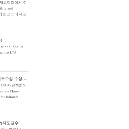
속재료학회에서 주
ity and
s'를 주제로 포스터 세션
)
al Zeolite
mance LTA
시민재_2023 한국전기전자재료학회 하계 학술대회 포스터 세션 최우수상 수상(지도교수: 백세웅)
전기전자재료학회에
te Phase
for Infrared
김민선_2023 한국생물공학회 추계 학술대회 우수 논문발표상 수상(지도교수: 오민규)