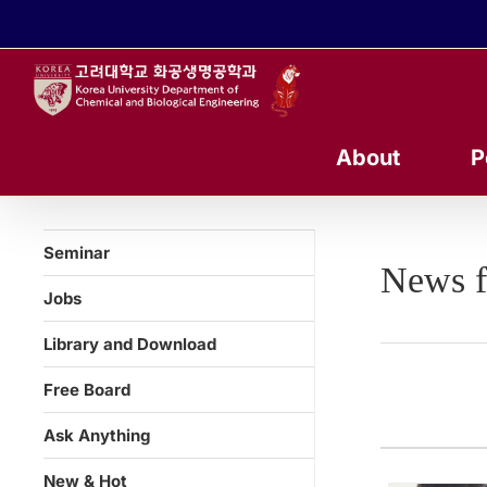
콘
텐
츠
로
건
너
About
P
뛰
기
Seminar
News f
Jobs
Library and Download
Free Board
Ask Anything
New & Hot