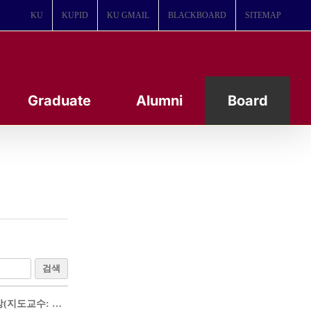
KU
KUPID
KU GMAIL
BLACKBOARD
SITEMAP
Graduate
Alumni
Board
검색
이명석, 2024 춘계 한국막학회 MSK-KOFWST 젊은 연구자상 수상(지도교수: 이정현)