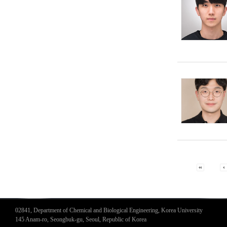
02841, Department of Chemical and Biological Engineering, Korea University
145 Anam-ro, Seongbuk-gu, Seoul, Republic of Korea