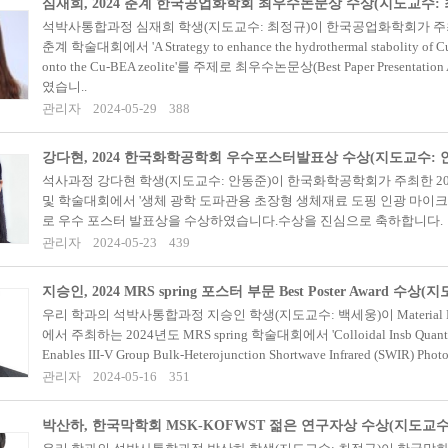
심재희, 2024 춘계 한국공업화학회 최우수논문상 수상(지도교수: 
석박사통합과정 심재희 학생(지도교수: 최정규)이 한국공업화학회가 주최
춘계 학술대회에서 'A Strategy to enhance the hydrothermal stabolity of Cu
onto the Cu-BEA zeolite'를 주제로 최우수논문상(Best Paper Presentati
였습니..
관리자
2024-05-29
388
강다현, 2024 한국화학공학회 우수포스터발표상 수상(지도교수: 
석사과정 강다현 학생(지도교수: 안동준)이 한국화학공학회가 주최한 20
및 학술대회에서 '생체 광학 도파관용 초장형 생체재료 도핑 인광 마이크
로 우수 포스터 발표상을 수상하였습니다.수상을 진심으로 축하합니다.
관리자
2024-05-23
439
지승인, 2024 MRS spring 포스터 부문 Best Poster Award 수상
우리 학과의 석박사통합과정 지승인 학생(지도교수: 백세웅)이 Material Resea
에서 주최하는 2024년도 MRS spring 학술대회에서 'Colloidal Insb Quantu
Enables III-V Group Bulk-Heterojunction Shortwave Infrared (SWIR) Photo
관리자
2024-05-16
351
박산하, 한국막학회 MSK-KOFWST 젊은 연구자상 수상(지도교수