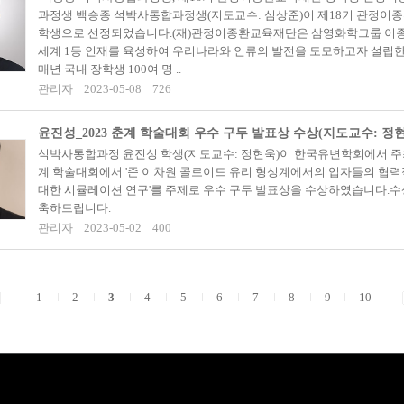
과정생 백승종 석박사통합과정생(지도교수: 심상준)이 제18기 관정이
학생으로 선정되었습니다.(재)관정이종환교육재단은 삼영화학그룹 이
세계 1등 인재를 육성하여 우리나라와 인류의 발전을 도모하고자 설립한
매년 국내 장학생 100여 명 ..
관리자
2023-05-08
726
윤진성_2023 춘계 학술대회 우수 구두 발표상 수상(지도교수: 정
석박사통합과정 윤진성 학생(지도교수: 정현욱)이 한국유변학회에서 주최
계 학술대회에서 '준 이차원 콜로이드 유리 형성계에서의 입자들의 협
대한 시뮬레이션 연구'를 주제로 우수 구두 발표상을 수상하였습니다.
축하드립니다.
관리자
2023-05-02
400
1
2
3
4
5
6
7
8
9
10