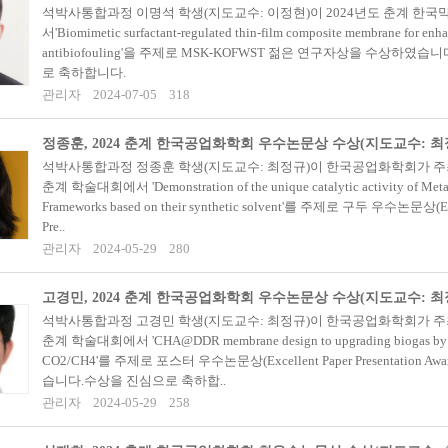
석박사통합과정 이명석 학생(지도교수: 이정현)이 2024년도 춘계 한국
서'Biomimetic surfactant-regulated thin-film composite membrane for enh
antibiofouling'을 주제로 MSK-KOFWST 젊은 연구자상을 수상하였
로 축하합니다.
관리자
2024-07-05
318
정종훈, 2024 춘계 한국공업화학회 우수논문상 수상(지도교수: 최
석박사통합과정 정종훈 학생(지도교수: 최정규)이 한국공업화학회가 주최
춘계 학술대회에서 'Demonstration of the unique catalytic activity of Meta
Frameworks based on their synthetic solvent'를 주제로 구두 우수논문상(Exc
Pre..
관리자
2024-05-29
280
고경민, 2024 춘계 한국공업화학회 우수논문상 수상(지도교수: 최
석박사통합과정 고경민 학생(지도교수: 최정규)이 한국공업화학회가 주최
춘계 학술대회에서 'CHA@DDR membrane design to upgrading biogas by se
CO2/CH4'를 주제로 포스터 우수논문상(Excellent Paper Presentation A
습니다.수상을 진심으로 축하합..
관리자
2024-05-29
258