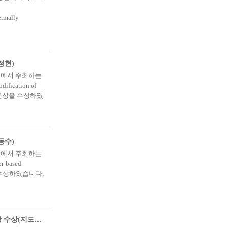
ermally
정현)
회에서 주최하는
ication of
로 우수논문상을 수상하였
동수)
회에서 주최하는
-based
논문상을 수상하였습니다.
조가은_2023 대한금속재료학회 추계 학술대회 포스터 셰션 우수상 수상(지도교수: 백세웅)