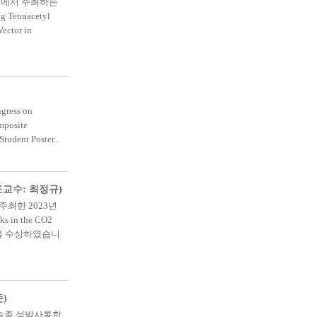
회에서 주최하는
traacetyl
ector in
ess on
posite
dent Poster..
교수: 최정규)
최한 2023년
s in the CO2
우수논문상을 수상하였습니
)
승종 석박사통합