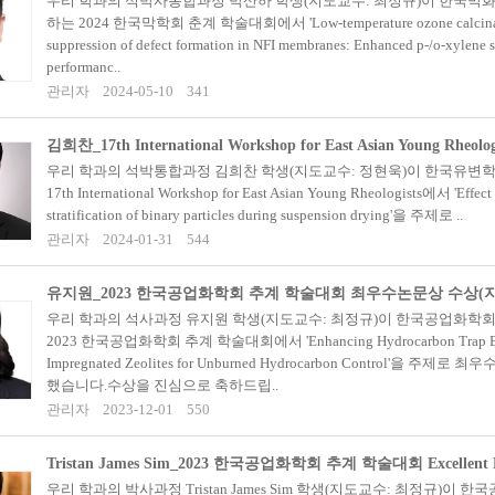
우리 학과의 석박사통합과정 박산하 학생(지도교수: 최정규)이 한국막
하는 2024 한국막학회 춘계 학술대회에서 'Low-temperature ozone calcinat
suppression of defect formation in NFI membranes: Enhanced p-/o-xylene s
performanc..
관리자
2024-05-10
341
우리 학과의 석박통합과정 김희찬 학생(지도교수: 정현욱)이 한국유변
17th International Workshop for East Asian Young Rheologists에서 'Effect o
stratification of binary particles during suspension drying'을 주제로 ..
관리자
2024-01-31
544
우리 학과의 석사과정 유지원 학생(지도교수: 최정규)이 한국공업화학
2023 한국공업화학회 추계 학술대회에서 'Enhancing Hydrocarbon Trap Effi
Impregnated Zeolites for Unburned Hydrocarbon Control'을 주제
했습니다.수상을 진심으로 축하드립..
관리자
2023-12-01
550
우리 학과의 박사과정 Tristan James Sim 학생(지도교수: 최정규)이