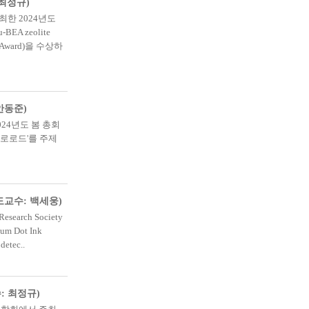
최정규)
한 2024년도
-BEA zeolite
on Award)을 수상하
안동준)
24년도 봄 총회
로로드'를 주제
(지도교수: 백세웅)
rch Society
m Dot Ink
detec..
: 최정규)