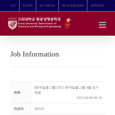
콘
KU
KUPID
KU GMAIL
BLACKBOARD
SITEMAP
텐
츠
로
건
너
뛰
기
Job Information
[한국알콜그룹] 2023 한국알콜그룹 4월 정기
제목
채용
2023-04-06 09:19
작성자
관리자