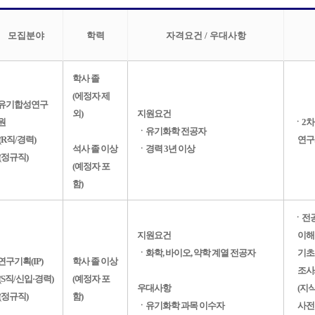
모집분야
학력
자격요건 / 우대사항
학사 졸
(에정자 제
유기합성연구
외)
지원요건
원
ㆍ2차
ㆍ유기화학 전공자
(R직/경력)
연구
석사 졸 이상
ㆍ경력 3년 이상
(정규직)
(예정자 포
함)
ㆍ전공
지원요건
이해
ㆍ화학, 바이오, 약학 계열 전공자
기초 
연구기획(IP)
학사 졸 이상
조사/
(S직/신입·경력)
(예정자 포
우대사항
(지식
(정규직)
함)
ㆍ유기화학 과목 이수자
사전 