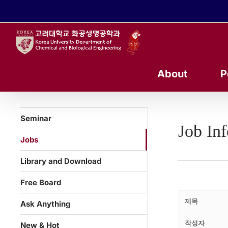
콘
텐
츠
로
건
너
About
P
뛰
기
Seminar
Job In
Jobs
Library and Download
Free Board
제목
Ask Anything
작성자
New & Hot