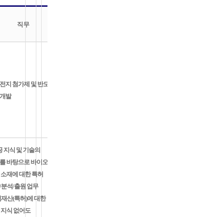
근무
직무
지
전지 첨가제 및 반도체
개발
 지식 및 기술의
를 바탕으로 바이오
소재에 대한 특허
분석/출원 업무
재산(특허)에 대한
지식 없어도