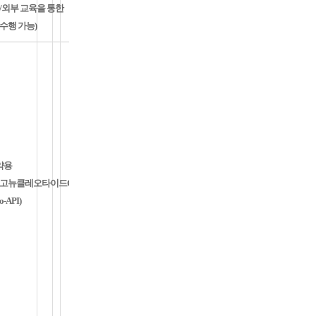
외부 교육을 통한
행 가능)
청주
오창
약용
고뉴클레오타이드QC
o-API)