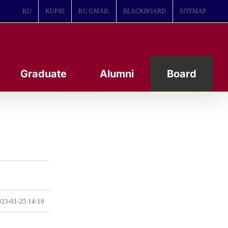
KU
KUPID
KU GMAIL
BLACKBOARD
SITEMAP
Graduate
Alumni
Board
23-01-25 14:18