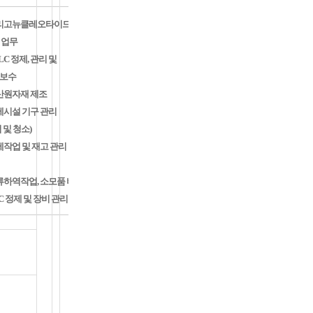
리고뉴클레오타이드
 업무
LC 정제, 관리 및
보수
산원자재 제조
용인
시설 기구 관리
기흥
 및 청소)
작업 및 재고 관리
하역작업, 소모품 비치
C 정제 및 장비 관리