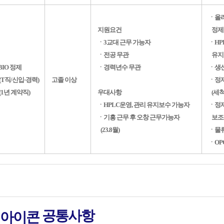
ㆍ올
지원요건
정제
ㆍ3교대 근무 가능자
ㆍHP
ㆍ전공 무관
유지
BIO 정제
ㆍ경력년수 무관
ㆍ생
(T직/신입·경력)
고졸 이상
ㆍ정제
(1년 계약직)
우대사항
(세척
ㆍHPLC운영, 관리 유지보수 가능자
ㆍ정제
ㆍ기흥 근무 후 오창 근무가능자
보조
(23.8월)
ㆍ물류
ㆍOP
공통사항