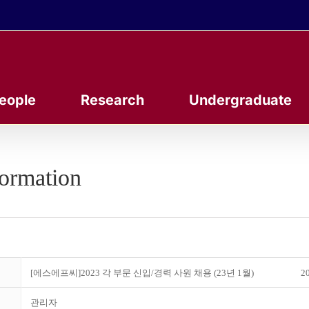
eople
Research
Undergraduate
formation
[에스에프씨]2023 각 부문 신입/경력 사원 채용 (23년 1월)
20
관리자