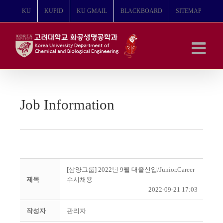
콘
KU
KUPID
KU GMAIL
BLACKBOARD
SITEMAP
텐
츠
로
건
너
뛰
기
Job Information
[삼양그룹] 2022년 9월 대졸신입/Junior.Career
제목
수시채용
2022-09-21 17:03
작성자
관리자