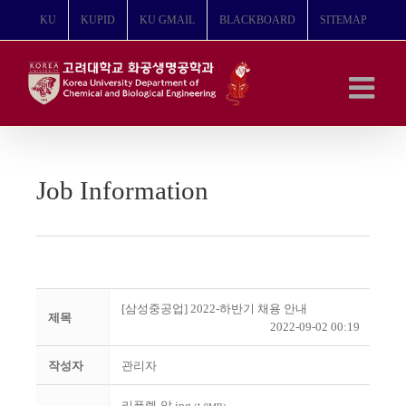
콘
KU
KUPID
KU GMAIL
BLACKBOARD
SITEMAP
텐
츠
로
건
너
뛰
기
Job Information
[삼성중공업] 2022-하반기 채용 안내
제목
2022-09-02 00:19
작성자
관리자
리플렛-앞.jpg