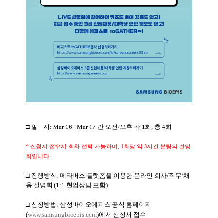
□ 일
시
: Mar 16 - Mar 17
간
오전
/
오후 각
1
회
,
총
4
회
*
신청서 접수시 회차 선택 가능하며
, 1
회당 약
3
시간 분량의 설명
회입니다
.
□ 진행방식
:
메타버스 플랫폼을 이용한 온라인 회사
/
직무
/
채
용 설명회
(1:1
현업상담 포함
)
□ 신청방법
:
삼성바이오에피스 공식 홈페이지
(
www.samsungbioepis.com
)
에서 신청서 접수