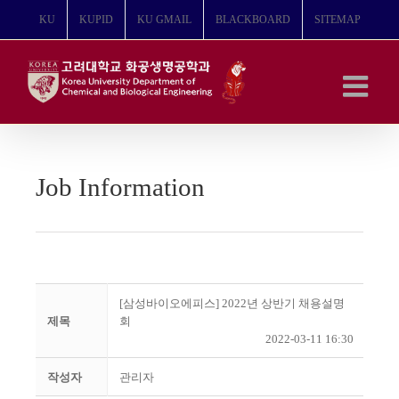
콘
KU
KUPID
KU GMAIL
BLACKBOARD
SITEMAP
텐
츠
로
건
너
뛰
기
Job Information
[삼성바이오에피스] 2022년 상반기 채용설명
제목
회
2022-03-11 16:30
작성자
관리자