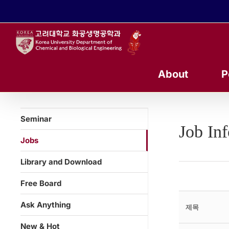
콘
텐
츠
로
건
너
About
P
뛰
기
Seminar
Job In
Jobs
Library and Download
Free Board
Ask Anything
제목
New & Hot