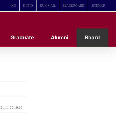
KU
KUPID
KU GMAIL
BLACKBOARD
SITEMAP
Graduate
Alumni
Board
21-11-22 10:06