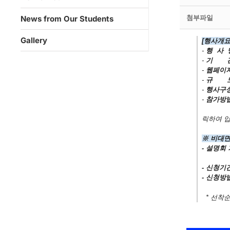
첨부파일
News from Our Students
Gallery
[행사개요
-
행 사 
-
기 
-
웹페이
-
규 
-
행사구
-
참가방
2) 취
릭하여 
※ 비대면 
- 설명회
[10.
- 신청기
- 신청방
* 선착순