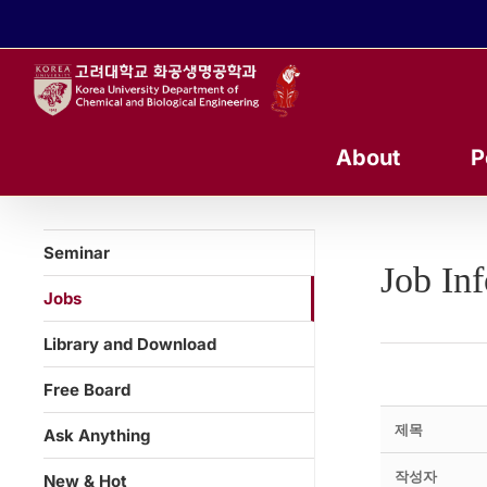
콘
텐
츠
로
건
너
About
P
뛰
기
Seminar
Job In
Jobs
Library and Download
Free Board
제목
Ask Anything
작성자
New & Hot