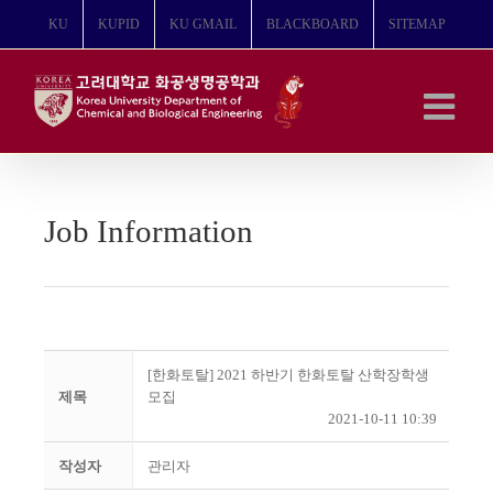
콘
KU
KUPID
KU GMAIL
BLACKBOARD
SITEMAP
텐
츠
로
건
너
뛰
기
Job Information
[한화토탈] 2021 하반기 한화토탈 산학장학생
제목
모집
2021-10-11 10:39
작성자
관리자