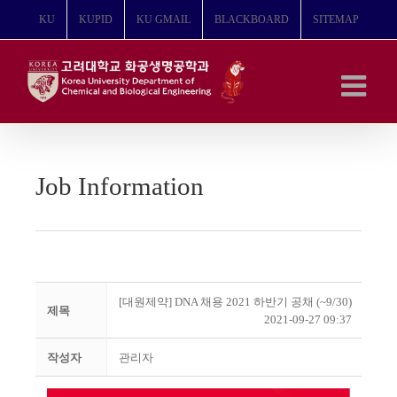
콘
KU
KUPID
KU GMAIL
BLACKBOARD
SITEMAP
텐
츠
로
건
너
뛰
기
Job Information
[대원제약] DNA 채용 2021 하반기 공채 (~9/30)
제목
2021-09-27 09:37
작성자
관리자