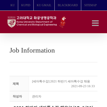
콘
KU
KUPID
KU GMAIL
BLACKBOARD
SITEMAP
텐
츠
로
건
너
뛰
기
Job Information
[세아특수강] 2021 하반기 세아특수강 채용
제목
2021-09-23 16:33
작성자
관리자