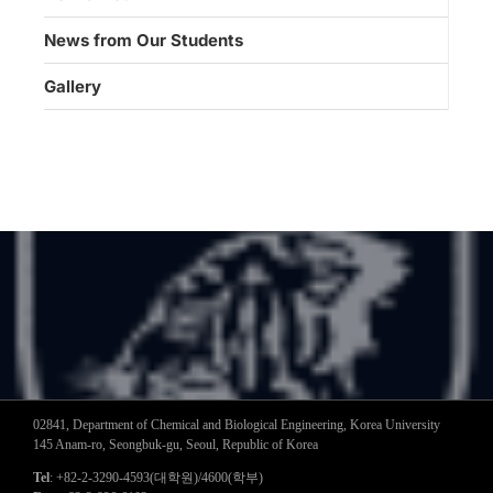
News from Our Students
Gallery
02841, Department of Chemical and Biological Engineering, Korea University
145 Anam-ro, Seongbuk-gu, Seoul, Republic of Korea
Tel
: +82-2-3290-4593(대학원)/4600(학부)