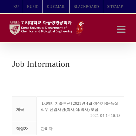
콘
KU
KUPID
KU GMAIL
BLACKBOARD
SITEMAP
텐
츠
로
건
너
뛰
기
Job Information
[LG에너지솔루션] 2021년 4월 생산기술/품질
제목
직무 신입사원(학사,석/박사) 모집
2021-04-14 16:18
작성자
관리자