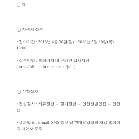
는 자
◯
지원서 접수
•
접수기간
: 2018
년
4
월
30
일
(
월
) ~ 2018
년
5
월
10
일
(
목
)
18:00
•
접수방법
:
홈페이지 내 온라인 입사지원
(
https://oilbankhr.career.co.kr/jobs)
◯
전형절차
•
전형절차
:
서류전형
→
필기전형
→
인턴선발면접
→
인턴
십
•
결과발표
: E-mail, SMS
통보 및 현대오일뱅크 채용 홈페이
지 내에서 조회