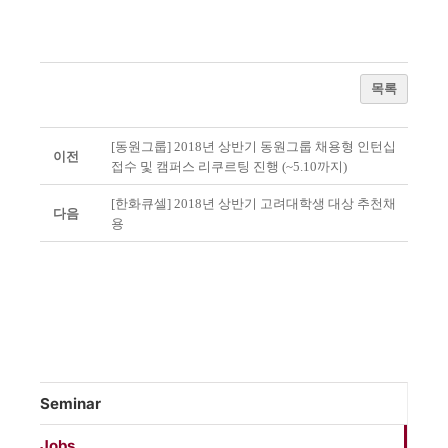
목록
[동원그룹] 2018년 상반기 동원그룹 채용형 인턴십
이전
접수 및 캠퍼스 리쿠르팅 진행 (~5.10까지)
[한화큐셀] 2018년 상반기 고려대학생 대상 추천채
다음
용
Seminar
Jobs