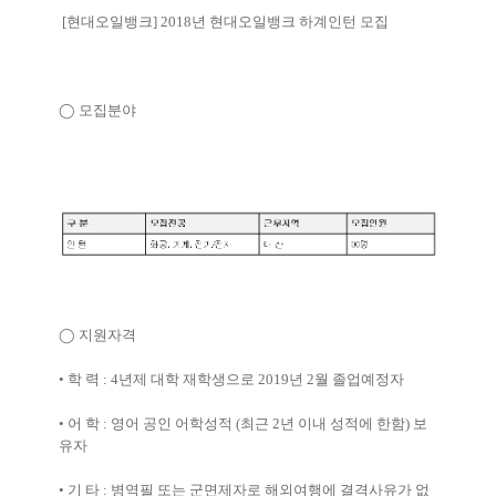
[
현대오일뱅크
] 2018
년 현대오일뱅크 하계인턴 모집
◯
모집분야
◯
지원자격
•
학 력
: 4
년제 대학 재학생으로
2019
년
2
월 졸업예정자
•
어 학
:
영어 공인 어학성적
(
최근
2
년 이내 성적에 한함
)
보
유자
•
기 타
:
병역필 또는 군면제자로 해외여행에 결격사유가 없