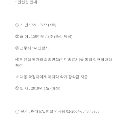
•
인턴십 안내
①
기 간
: 7/9 ~ 7/27 (3
주
)
②
급 여
: 150
만원
/ 3
주
(
숙식 제공
)
③
근무지
:
대산본사
④
인턴십 평가와 최종면접
(
인턴종료시
)
을 통해 정규직 채용
확정
※
채용 확정자에게 마지막 학기 장학금 지급
⑤
입 사
: 2019
년
1
월
(
예정
)
◯
문의
:
현대오일뱅크 인사팀
02-2004-3543 / 3903