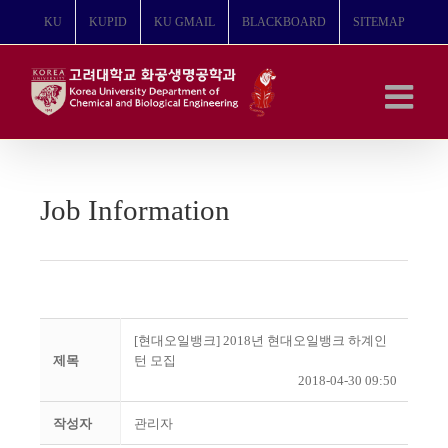
콘
KU
KUPID
KU GMAIL
BLACKBOARD
SITEMAP
텐
츠
로
건
너
뛰
기
Job Information
[현대오일뱅크] 2018년 현대오일뱅크 하계인
제목
턴 모집
2018-04-30 09:50
작성자
관리자