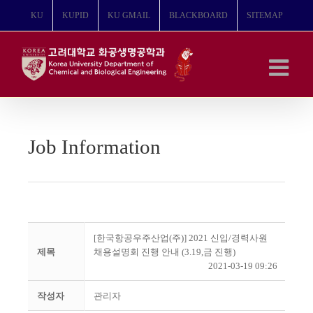
콘
KU
KUPID
KU GMAIL
BLACKBOARD
SITEMAP
텐
츠
로
건
너
뛰
기
Job Information
[한국항공우주산업(주)] 2021 신입/경력사원
제목
채용설명회 진행 안내 (3.19,금 진행)
2021-03-19 09:26
작성자
관리자