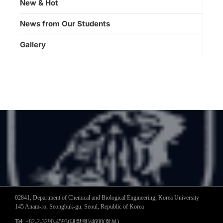
New & Hot
News from Our Students
Gallery
02841, Department of Chemical and Biological Engineering, Korea University
145 Anam-ro, Seongbuk-gu, Seoul, Republic of Korea
Tel
: +82-2-3290-4593(대학원)/4600(학부)