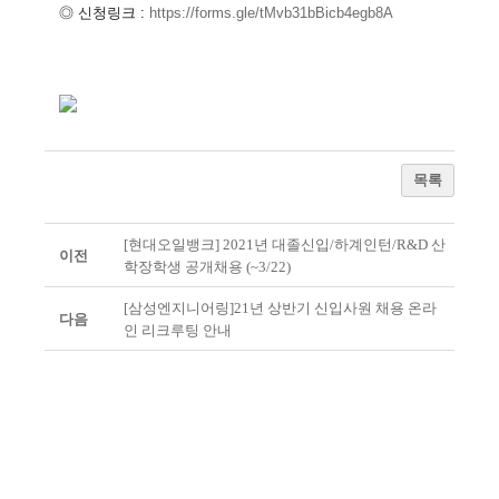
◎ 신청링크 :
https://forms.gle/
tMvb31bBicb4egb8A
목록
[현대오일뱅크] 2021년 대졸신입/하계인턴/R&D 산
이전
학장학생 공개채용 (~3/22)
[삼성엔지니어링]21년 상반기 신입사원 채용 온라
다음
인 리크루팅 안내