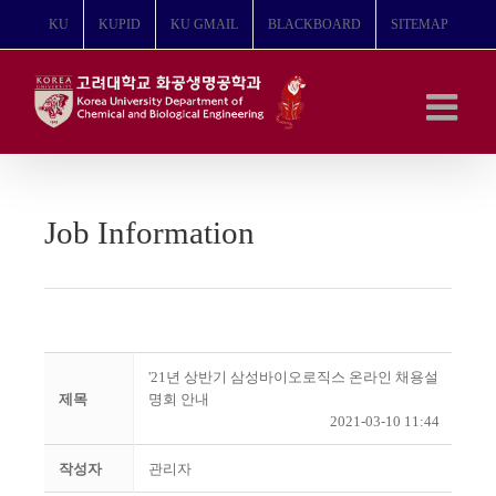
콘
KU
KUPID
KU GMAIL
BLACKBOARD
SITEMAP
텐
츠
로
건
너
뛰
기
Job Information
'21년 상반기 삼성바이오로직스 온라인 채용설
제목
명회 안내
2021-03-10 11:44
작성자
관리자