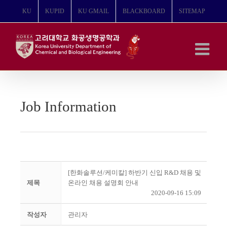
콘
KU
KUPID
KU GMAIL
BLACKBOARD
SITEMAP
텐
츠
로
건
너
뛰
기
Job Information
[한화솔루션/케미칼] 하반기 신입 R&D 채용 및
제목
온라인 채용 설명회 안내
2020-09-16 15:09
작성자
관리자