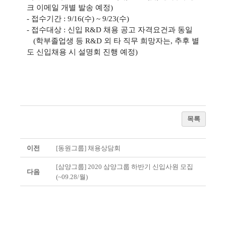
크 이메일 개별 발송 예정
)
-
접수기간
: 9/16(
수
) ~ 9/23(
수
)
-
접수대상
:
신입
R&D
채용 공고 자격요건과 동일
(
학부졸업생 등
R&D
외 타 직무 희망자는
,
추후 별
도 신입채용 시 설명회 진행 예정
)
목록
이전
[동원그룹] 채용상담회
[삼양그룹] 2020 삼양그룹 하반기 신입사원 모집
다음
(~09.28/월)