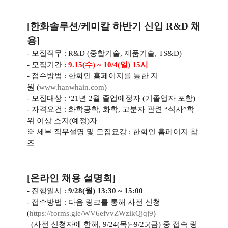
[
한화솔루션
/
케미칼 하반기 신입
R&D
채
용
]
-
모집직무
: R&D (
중합기술
,
제품기술
, TS&D)
-
모집기간
:
9.15(
수
) ~ 10/4(
일
) 15
시
-
접수방법
:
한화인 홈페이지를 통한 지
원
(
www.hanwhain.com
)
-
모집대상
: ‘21
년
2
월 졸업예정자
(
기졸업자 포함
)
-
자격요건
:
화학공학
,
화학
,
고분자 관련
“
석사
”
학
위 이상 소지
(
예정
)
자
※ 세부 직무설명 및 모집요강
:
한화인 홈페이지 참
조
[
온라인 채용 설명회
]
-
진행일시
:
9/28(
월
) 13:30 ~ 15:00
-
접수방법
:
다음 링크를 통해 사전 신청
(
https://forms.gle/
WV6efvvZWzikQjqj9
)
(
사전 신청자에 한해
, 9/24(
목
)~9/25(
금
)
중 접속 링