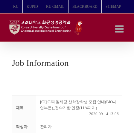
콘
KU
KUPID
KU GMAIL
BLACKBOARD
SITEMAP
텐
츠
로
건
너
뛰
기
Job Information
[CJ] CJ제일제당 산학장학생 모집 안내(BIO사
제목
업부문)_접수기한 연장(11/4까지)
2020-09-14 13:06
작성자
관리자