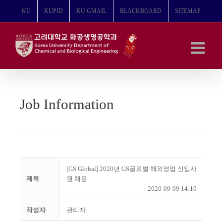
콘
KU
KUPID
KU GMAIL
BLACKBOARD
SITEMAP
텐
츠
로
건
너
뛰
기
Job Information
[GS Global] 2020년 GS글로벌 해외영업 신입사
제목
원 채용
2020-09-09 14:10
작성자
관리자