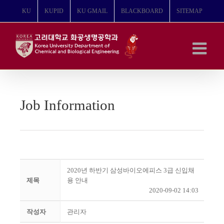
콘
KU
KUPID
KU GMAIL
BLACKBOARD
SITEMAP
텐
츠
로
건
너
뛰
기
Job Information
2020년 하반기 삼성바이오에피스 3급 신입채
제목
용 안내
2020-09-02 14:03
작성자
관리자