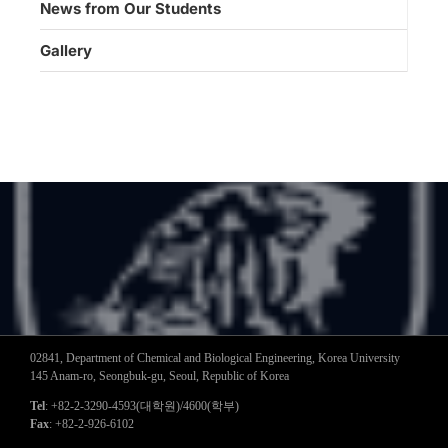
News from Our Students
Gallery
02841, Department of Chemical and Biological Engineering, Korea University
145 Anam-ro, Seongbuk-gu, Seoul, Republic of Korea
Tel
: +82-2-3290-4593(대학원)/4600(학부)
Fax
: +82-2-926-6102