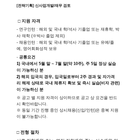
[전략기획] 신사업개발/재무 검토
□
지원 자격
-
연구인턴
:
해외
및
국내
학
/
석사
기졸업
또는
재
휴학
,
박
사
재학
(
※
박사
졸업
제외
)
-
채용인턴
:
해외
및
국내
학
/
석사
기졸업
또는
유
예
/
졸
예
,
영어회화성적
보유
-
공통요건
1)
국내에서
5
월
말
~ 7
월
말
(
약
10
주
),
주
5
일
정상
실습
이
가능하신
분
2)
해외
입국의
경우
,
입국일로부터
2
주
경과
및
자
가격
리
해제
상태로
국내
체류지
확보
및
즉시
실습
(
비
자
관련
)
이
가능하신
분
※
공고
별
지원
자격이
상이하므로
공고
상
요건을
반
드
시
확인바랍니다
.
※
동일
기간
진행
중인
상시채용
(
신입
/
인턴
)
은
중복
지원
이
불가능합니다
.
□ 전형 절차