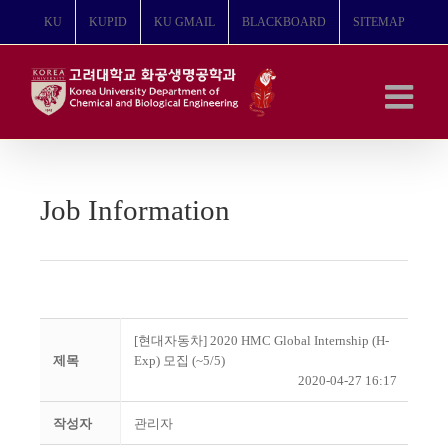
콘
KU
KUPID
KU GMAIL
BLACKBOARD
SITEMAP
텐
츠
로
건
너
뛰
기
Job Information
[현대자동차] 2020 HMC Global Internship (H-
제목
Exp) 모집 (~5/5)
2020-04-27 16:17
작성자
관리자