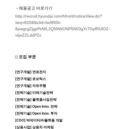
- 채용공고
바로가기
http://recruit.hyundai.com/
hfront/noticeView.do?
seq=820&
fbclid=IwAR0lc-
8pwgcgZjgpPtA8L2QNWitONP5N03gY
r7GpfRUlO2-
vIjwZZLddPZc
□ 모집 부문
[연구개발] 연료전지
[연구개발] 로보틱스
[연구개발] 자유주행
[전략기술] 미래기술전략
[전략기술] 플랫폼사업전략
[전략기술] Open Inno. 전략
[전략기술] Open Inno. 투자
[CDO] 빅데이터/AI플랫폼 개발
[상용사업] 상용차 마케팅