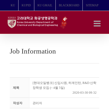
콘
KU
KUPID
KU GMAIL
BLACKBOARD
SITEMAP
텐
츠
로
건
너
뛰
기
Job Information
[현대오일뱅크] 신입사원, 하계인턴, R&D 산학
제목
장학생 모집 (~ 4월 5일)
2020-03-30 09:32
작성자
관리자