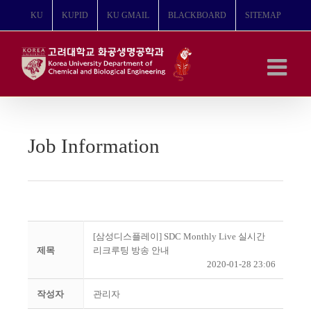
콘
KU
KUPID
KU GMAIL
BLACKBOARD
SITEMAP
텐
츠
로
건
너
뛰
기
Job Information
[삼성디스플레이] SDC Monthly Live 실시간
제목
리크루팅 방송 안내
2020-01-28 23:06
작성자
관리자