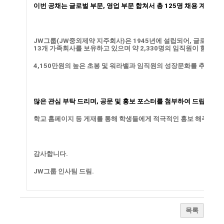
이번 공채는 글로벌 부문, 영업 부문 합쳐서
총 125명
채용 계획입니
JW그룹(JW중외제약 지주회사)은
1945년에 설립
되어, 글로벌 헬
13개 가족회사를 보유
하고 있으며
약 2,330명의 임직원
이 함께 근
4,150만원의 높은 초봉
및 워라밸과 임직원의 성장문화를 추구합니
많은 관심 부탁 드리며, 공문 및 홍보 포스터를 첨부하여 드립니다.
학교 홈페이지 등 게재를 통해 학생들에게 적극적인 홍보 해주시면
감사합니다.
JW그룹 인사팀 드림.
목록