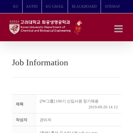
콘
KU
KUPID
KU GMAIL
BLACKBOARD
SITEMAP
텐
츠
로
건
너
뛰
기
Job Information
[JW그룹] 106기 신입사원 정기채용
제목
2019-09-26 14:12
작성자
관리자
[첨부] 홍보 포스터 1부.pdf