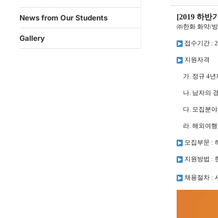
[2019
하반기
News from Our Students
㈜한화 화약
/
방
Gallery
접수기간
: 
지원자격
가
.
정규
4
년
나
.
남자의 
다
.
모집분야 
라
.
해외여행
모집부문
:
지원방법
:
채용절차
: