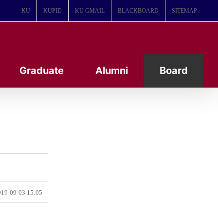
KU
KUPID
KU GMAIL
BLACKBOARD
SITEMAP
Graduate
Alumni
Board
19-09-03 15:05