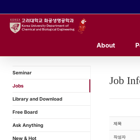
콘
텐
츠
로
건
너
About
P
뛰
기
Seminar
Job In
Jobs
Library and Download
Free Board
제목
Ask Anything
작성자
New & Hot