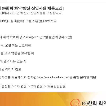
 ㈜한화 화약
/
방산 신입사원 채용모집
]
산에서
2019
년 하반기 신입사원을 모집합니다
.
2019
년
9
월
3
일
(
화
) ~ 9
월
23
일
(
월
) 3PM
까지
제 대학 학위이상 소지자
(2020
년
2
월 졸업예정자 포함
)
경우
,
군필 또는 군면제자
별 요구 역량을 보유한 자
에 결격사유 없는 자
하단 이미지 참고
한화그룹 채용페이지 한화인
(
)
을 통한
온라인 지원
https://www.hanwhain.com
서류전형 ▷
1
차 면접 ▷
2
차 면접 ▷ 채용건강검진