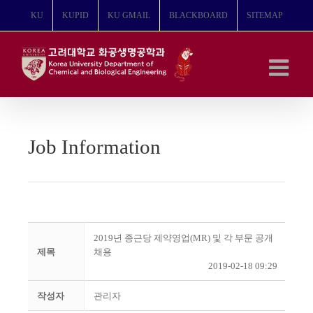
콘
KU
KUPID
KU GMAIL
BLACKBOARD
SITEMAP
텐
츠
로
건
너
뛰
기
Job Information
2019년 종근당 제약영업(MR) 및 각 부문 공개
제목
채용
2019-02-18 09:29
작성자
관리자