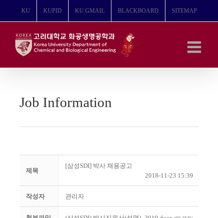
콘
KU
KUPID
KU GMAIL
BLACKBOARD
SITEMAP
텐
츠
로
건
너
뛰
기
Job Information
[삼성SDI] 박사 채용공고
제목
2018-11-23 15:39
작성자
관리자
첨부파일
(삼성SDI) 박사지원서(성명)_2019.docx