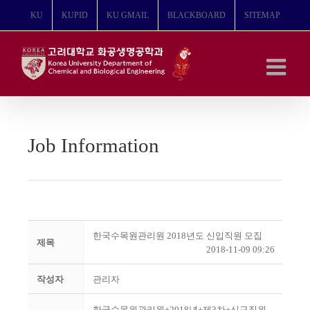
콘
KU
KUPID
KU GMAIL
BLACKBOARD
SITEMAP
텐
츠
로
건
너
뛰
기
Job Information
한국수목원관리원 2018년도 신입직원 모집
제목
2018-11-09 09:26
작성자
관리자
한국수목원관리원+2018년+제3차+신규직원