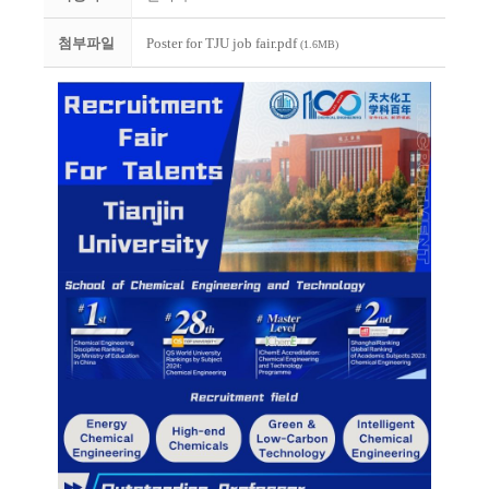
첨부파일
Poster for TJU job fair.pdf
(1.6MB)