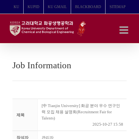
콘
KU
KUPID
KU GMAIL
BLACKBOARD
SITEMAP
텐
츠
로
건
너
뛰
기
Job Information
[中 Tianjin University] 화공 분야 우수 연구인
력 모집 채용 설명회(Recruitment Fair for
제목
Talents)
2025-10-27 15:58
작성자
관리자