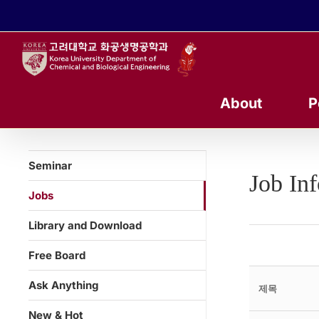
콘
텐
츠
로
건
너
About
P
뛰
기
Seminar
Job In
Jobs
Library and Download
Free Board
Ask Anything
제목
New & Hot