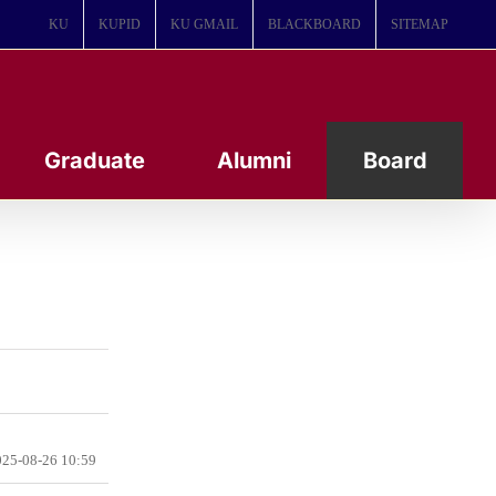
KU
KUPID
KU GMAIL
BLACKBOARD
SITEMAP
Graduate
Alumni
Board
25-08-26 10:59