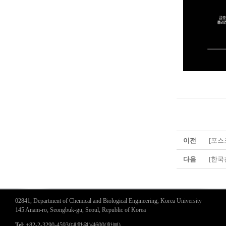
이전
[포스코
다음
[한국전
02841, Department of Chemical and Biological Engineering, Korea University
145 Anam-ro, Seongbuk-gu, Seoul, Republic of Korea
Tel
: +82-2-3290-4593(대학원)/4600(학부)