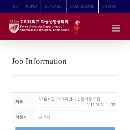
콘
KU
KUPID
KU GMAIL
BLACKBOARD
SITEMAP
텐
츠
로
건
너
뛰
기
Job Information
NS홈쇼핑 2018 하반기 신입사원 모집
제목
2018-08-31 11:35
작성자
관리자