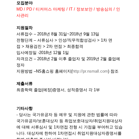
모집분야
MD / PD /
티커머스 마케팅
/ IT /
정보보안
/
방송심의
/
인
사관리
지원절차
서류접수
– 2018
년
8
월
31
일
~2018
년
9
월
13
일
전형단계
–
서류심사
>
인성
/
직무적합성검사
> 1
차 면
접
>
채용검진
> 2
차 면점
>
최종합격
입사예정일
-2018
년
12
월
1
일
자격요건
– 2018
년
2
월 이후 졸업자 및
2019
년
2
월 졸업예
정자
지원방법
–NS
홈쇼핑 홈페이지
(
http://pr.nsmall.com
)
참조
제출서류
최종학력 졸업
(
예정
)
증명서
,
성적증명서 각
1
부
기타사항
-
당사는 국가유공자 등 예우 및 지원에 관한 법률에 따라
국가유공자
/
보훈대상자 등 취업보호대상자
/
취업지원대상자
에 대해 서류심사 및
1
차면접 전형 시 가점을 부여하고 있습
니다
.
대상자에 한하여
1
차면접시 취업지원대상자증명서를