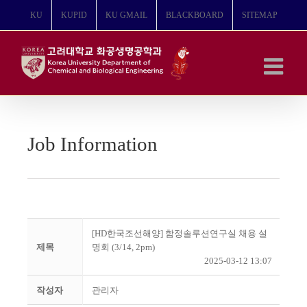
콘
KU
KUPID
KU GMAIL
BLACKBOARD
SITEMAP
텐
츠
로
건
너
뛰
기
Job Information
[HD한국조선해양] 함정솔루션연구실 채용 설
제목
명회 (3/14, 2pm)
2025-03-12 13:07
작성자
관리자