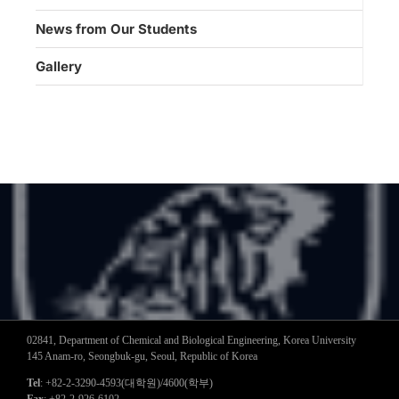
News from Our Students
Gallery
02841, Department of Chemical and Biological Engineering, Korea University
145 Anam-ro, Seongbuk-gu, Seoul, Republic of Korea
Tel
: +82-2-3290-4593(대학원)/4600(학부)