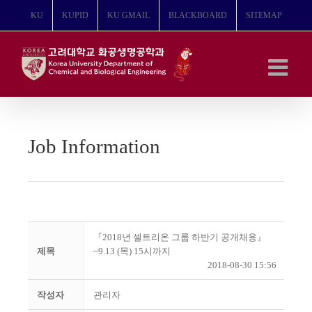
콘
KU
KUPID
KU GMAIL
BLACKBOARD
SITEMAP
텐
츠
로
건
너
뛰
기
Job Information
『2018년 셀트리온 그룹 하반기 공개채용』
제목
~9.13 (목) 15시까지
2018-08-30 15:56
작성자
관리자