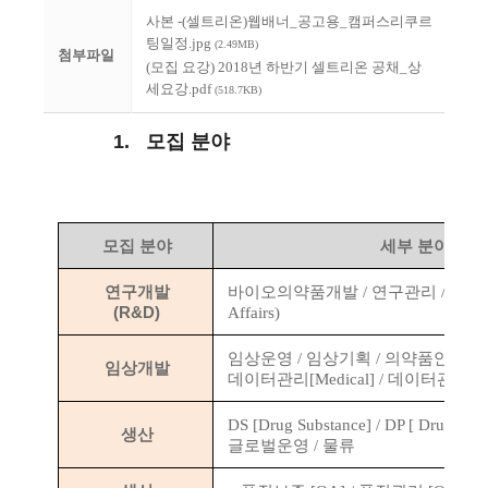
사본 -(셀트리온)웹배너_공고용_캠퍼스리쿠르
팅일정.jpg
(2.49MB)
첨부파일
(모집 요강) 2018년 하반기 셀트리온 공채_상
세요강.pdf
(518.7KB)
1.
모집
분야
모집
분야
세부
분야
연구개발
바이오의약품개발
/
연구관리
/ RA(
R
(R&D)
Affairs)
임상운영
/
임상기획
/
의약품안전
/
임상개발
데이터관리
[Medical] /
데이터관리
[S
DS [Drug Substance] / DP [ Drug Prod
생산
글로벌운영
/
물류