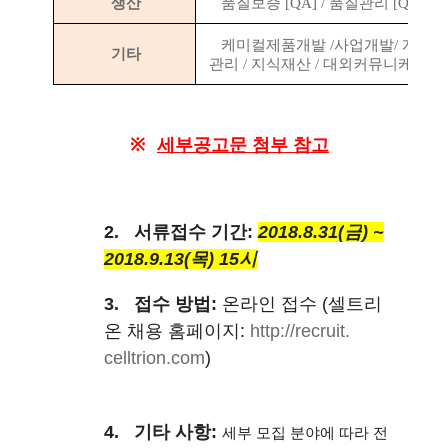
생산
품질보증
[QA] /
품질관리
[QC]
케미컬제품개발
/
사업개발
/
개발기
기타
관리
/
지식재산
/
대외커뮤니케이션
※
세부공고문
첨부 참고
2.
서류접수
기간
:
2018.8.31(
금
) ~
2018.9.13(목
) 15
시
3.
접수
방법
:
온라인
접수
(
셀트리
온
채용
홈페이지
:
http://recruit.
celltrion.com
)
4.
기타
사항
:
세부 모집 분야에 따라 전