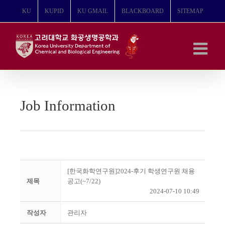
콘
KU
KUPID
KU GMAIL
BLACKBOARD
SITEMAP
텐
츠
로
건
너
뛰
기
Job Information
[한국화학연구원]2024-후기 학생연구원 채용
제목
공고(~7/22)
2024-07-10 10:49
작성자
관리자